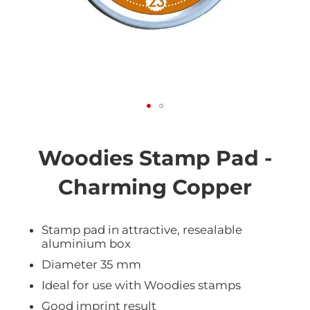
Vai
all'inizio
della
Woodies Stamp Pad -
galleria
di
Charming Copper
immagini
Stamp pad in attractive, resealable
aluminium box
Diameter 35 mm
Ideal for use with Woodies stamps
Good imprint result