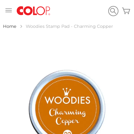
Salta
C
al
contenuto
Home
Woodies Stamp Pad - Charming Copper
Vai
alla
fine
della
galleria
di
immagini