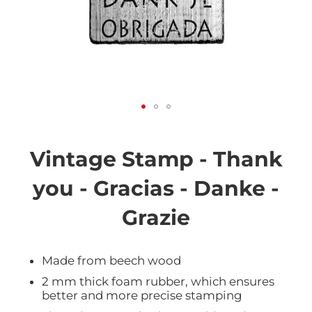
Vai
all'inizio
della
Vintage Stamp - Thank
galleria
di
you - Gracias - Danke -
immagini
Grazie
Made from beech wood
2 mm thick foam rubber, which ensures
better and more precise stamping