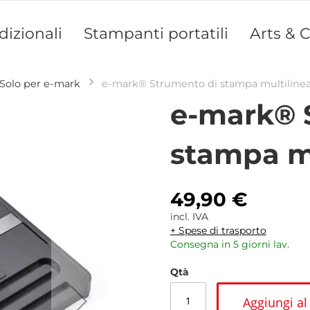
dizionali
Stampanti portatili
Arts & C
Solo per e-mark
e-mark® Strumento di stampa multiline
e-mark® 
stampa m
49,90 €
incl. IVA
+ Spese di trasporto
Consegna in 5 giorni lav.
Qtà
Aggiungi al