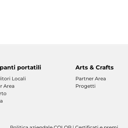
anti portatili
Arts & Crafts
itori Locali
Partner Area
r Area
Progetti
rto
a
Politica aziendale COLOP
|
Certificati e premi