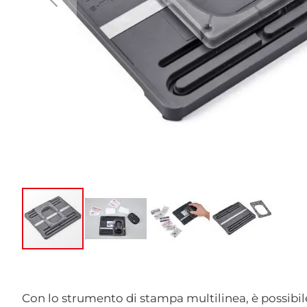
Vai
all'inizio
della
Con lo strumento di stampa multilinea, è possibile 
galleria