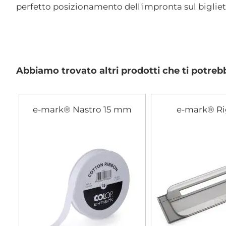
di
perfetto posizionamento dell'impronta sul bigliett
immagini
Abbiamo trovato altri prodotti che ti potreb
e-mark® Nastro 15 mm
e-mark® Ri