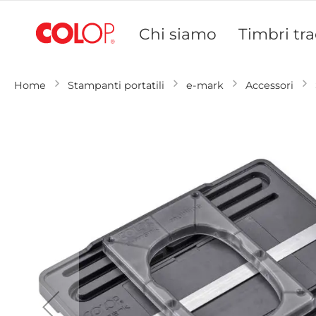
Salta
al
Chi siamo
Timbri tra
contenuto
Home
Stampanti portatili
e-mark
Accessori
Vai
alla
fine
della
galleria
di
immagini