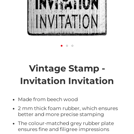
Vai
all'inizio
della
Vintage Stamp -
galleria
di
Invitation Invitation
immagini
Made from beech wood
2 mm thick foam rubber, which ensures
better and more precise stamping
The colour-matched grey rubber plate
ensures fine and filigree impressions