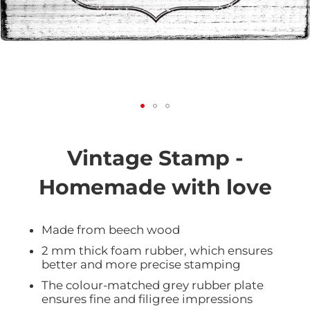
Vai
all'inizio
della
Vintage Stamp -
galleria
di
Homemade with love
immagini
Made from beech wood
2 mm thick foam rubber, which ensures
better and more precise stamping
The colour-matched grey rubber plate
ensures fine and filigree impressions