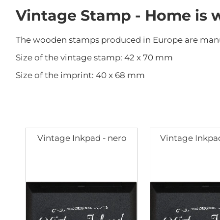
di
Vintage Stamp - Home is w
immagini
The wooden stamps produced in Europe are manufac
Size of the vintage stamp: 42 x 70 mm
Size of the imprint: 40 x 68 mm
Vintage Inkpad - nero
Vintage Inkpad