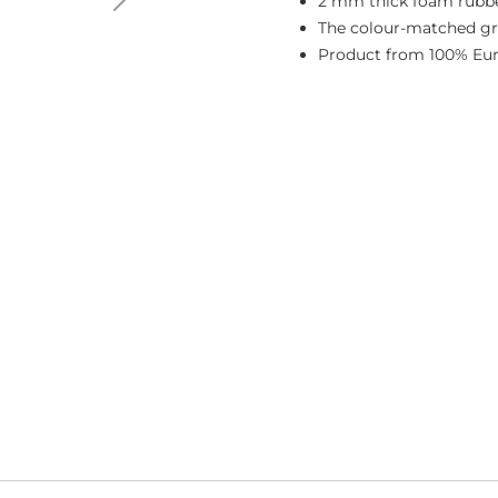
2 mm thick foam rubbe
The colour-matched gre
Product from 100% Eu