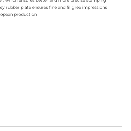
r, which ensures better and more precise stamping
y rubber plate ensures fine and filigree impressions
ropean production