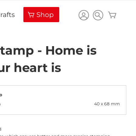
Carrello
rafts
Shop
Stamp - Home is
r heart is
o
a
40 x 68 mm
d