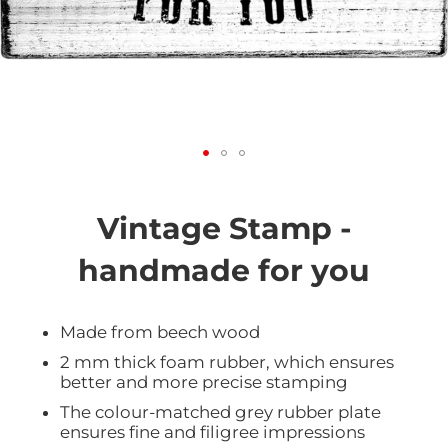
Vai
all'inizio
della
Vintage Stamp -
galleria
di
handmade for you
immagini
Made from beech wood
2 mm thick foam rubber, which ensures
better and more precise stamping
The colour-matched grey rubber plate
ensures fine and filigree impressions