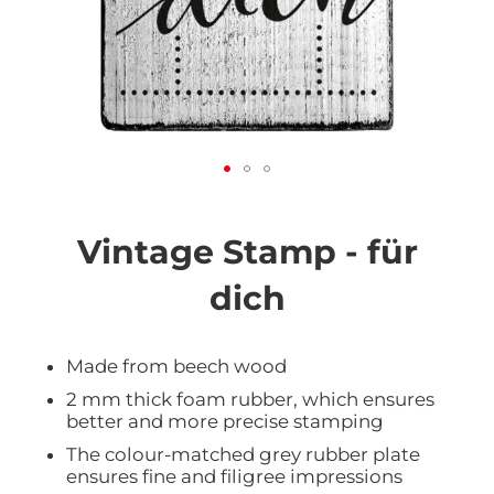
Vai
all'inizio
della
Vintage Stamp - für
galleria
di
dich
immagini
Made from beech wood
2 mm thick foam rubber, which ensures
better and more precise stamping
The colour-matched grey rubber plate
ensures fine and filigree impressions