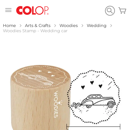
Salta
C
al
contenuto
Home
Arts & Crafts
Woodies
Wedding
Woodies Stamp - Wedding car
Vai
alla
fine
della
galleria
di
immagini