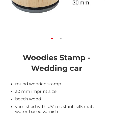
Vai
all'inizio
della
Woodies Stamp -
galleria
di
Wedding car
immagini
round wooden stamp
30 mm imprint size
beech wood
varnished with UV-resistant, silk matt
water-based varnish