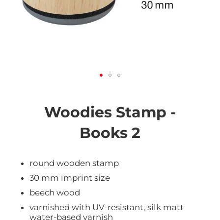
Vai
all'inizio
della
Woodies Stamp -
galleria
di
Books 2
immagini
round wooden stamp
30 mm imprint size
beech wood
varnished with UV-resistant, silk matt
water-based varnish