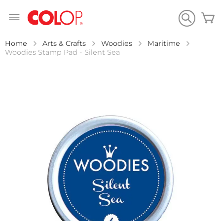
Salta
C
al
contenuto
Home
Arts & Crafts
Woodies
Maritime
Woodies Stamp Pad - Silent Sea
Vai
alla
fine
della
galleria
di
immagini