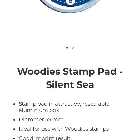
Vai
all'inizio
della
Woodies Stamp Pad -
galleria
di
Silent Sea
immagini
Stamp pad in attractive, resealable
aluminium box
Diameter 35 mm
Ideal for use with Woodies stamps
Good imprint result