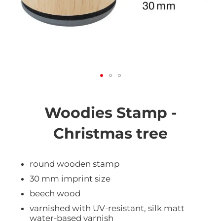
Vai
all'inizio
della
Woodies Stamp -
galleria
di
Christmas tree
immagini
round wooden stamp
30 mm imprint size
beech wood
varnished with UV-resistant, silk matt
water-based varnish