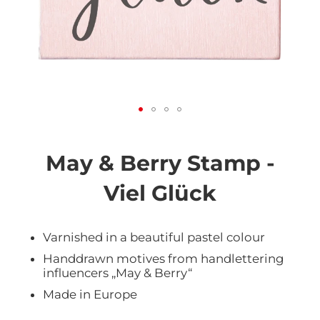
Vai
all'inizio
della
May & Berry Stamp -
galleria
di
Viel Glück
immagini
Varnished in a beautiful pastel colour
Handdrawn motives from handlettering
influencers „May & Berry“
Made in Europe