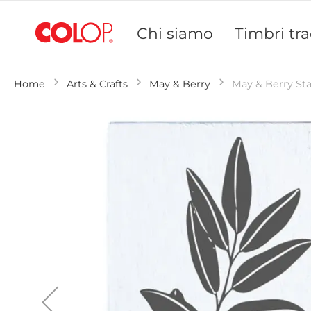
Salta
al
Chi siamo
Timbri tra
contenuto
Home
Arts & Crafts
May & Berry
May & Berry St
Vai
alla
fine
della
galleria
di
immagini