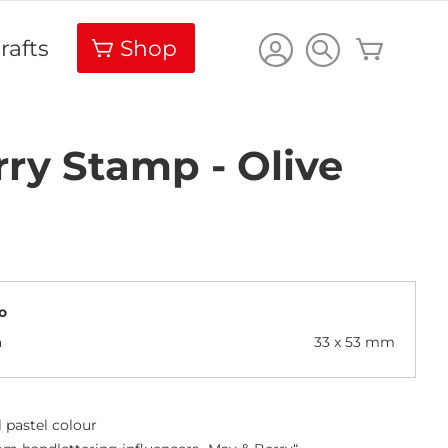
Carrello
rafts
Shop
ry Stamp - Olive
o
a
33 x 53 mm
l pastel colour