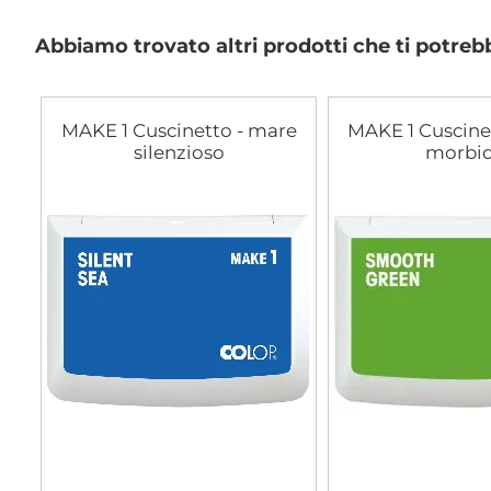
di
immagini
Abbiamo trovato altri prodotti che ti potreb
MAKE 1 Cuscinetto - mare
MAKE 1 Cuscinet
silenzioso
morbi