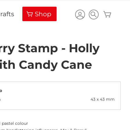
Carrello
rafts
Shop
ry Stamp - Holly
ith Candy Cane
o
a
43 x 43 mm
l pastel colour