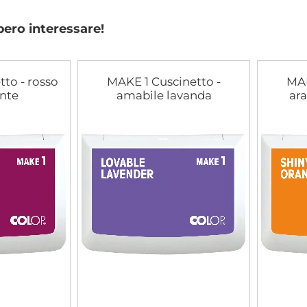
bero interessare!
to - rosso
MAKE 1 Cuscinetto -
MAK
nte
amabile lavanda
ara