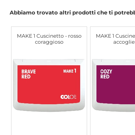
di
immagini
Abbiamo trovato altri prodotti che ti potreb
MAKE 1 Cuscinetto - rosso
MAKE 1 Cuscinet
coraggioso
accoglie