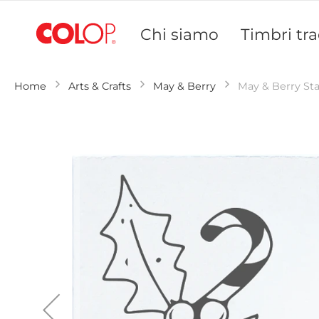
Salta
al
Chi siamo
Timbri tra
contenuto
Home
Arts & Crafts
May & Berry
May & Berry St
Vai
alla
fine
della
galleria
di
immagini