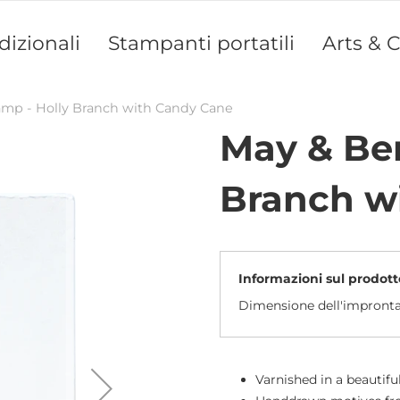
dizionali
Stampanti portatili
Arts & C
amp - Holly Branch with Candy Cane
May & Ber
Branch w
Informazioni sul prodott
Dimensione dell'impront
Varnished in a beautifu