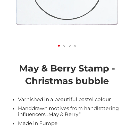
Vai
all'inizio
della
May & Berry Stamp -
galleria
di
Christmas bubble
immagini
Varnished in a beautiful pastel colour
Handdrawn motives from handlettering
influencers „May & Berry“
Made in Europe