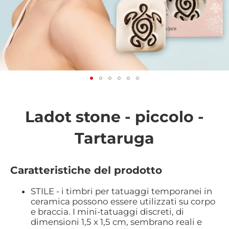
Vai
all'inizio
della
Ladot stone - piccolo -
galleria
di
Tartaruga
immagini
Caratteristiche del prodotto
STILE - i timbri per tatuaggi temporanei in
ceramica possono essere utilizzati su corpo
e braccia. I mini-tatuaggi discreti, di
dimensioni 1,5 x 1,5 cm, sembrano reali e