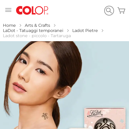
Salta
C
al
contenuto
Home
Arts & Crafts
LaDot - Tatuaggi temporanei
Ladot Pietre
Ladot stone - piccolo - Tartaruga
Vai
alla
fine
della
galleria
di
immagini