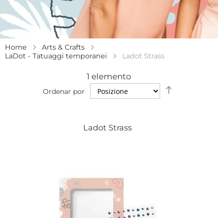
Home
Arts & Crafts
LaDot - Tatuaggi temporanei
Ladot Strass
1
elemento
Establecer
Ordenar por
dirección
descendent
Ladot Strass