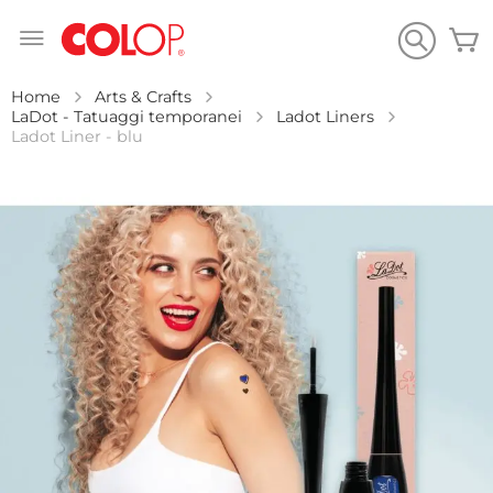
Salta
C
al
contenuto
Home
Arts & Crafts
LaDot - Tatuaggi temporanei
Ladot Liners
Ladot Liner - blu
Vai
alla
fine
della
galleria
di
immagini