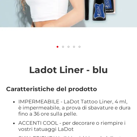
Vai
all'inizio
della
Ladot Liner - blu
galleria
di
immagini
Caratteristiche del prodotto
IMPERMEABILE - LaDot Tattoo Liner, 4 ml,
è impermeabile, a prova di sbavature e dura
fino a 36 ore sulla pelle.
ACCENTI COOL - per decorare o riempire i
vostri tatuaggi LaDot